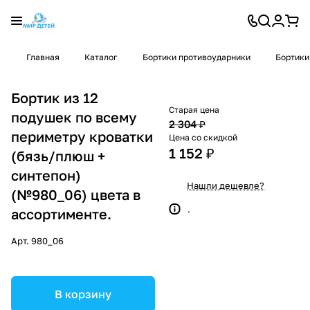
Главная
Каталог
Бортики противоударники
Бортики
Бортик из 12
Старая цена
подушек по всему
2 304 ₽
периметру кроватки
Цена со скидкой
1 152 ₽
(бязь/плюш +
синтепон)
Нашли дешевле?
(№980_06) цвета в
.
ассортименте.
Арт.
980_06
В корзину