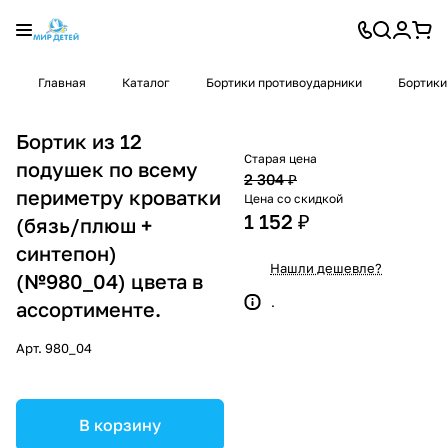
Главная
Каталог
Бортики противоударники
Бортики
Бортик из 12
Старая цена
подушек по всему
2 304 ₽
периметру кроватки
Цена со скидкой
1 152 ₽
(бязь/плюш +
синтепон)
Нашли дешевле?
(№980_04) цвета в
.
ассортименте.
Арт.
980_04
В корзину