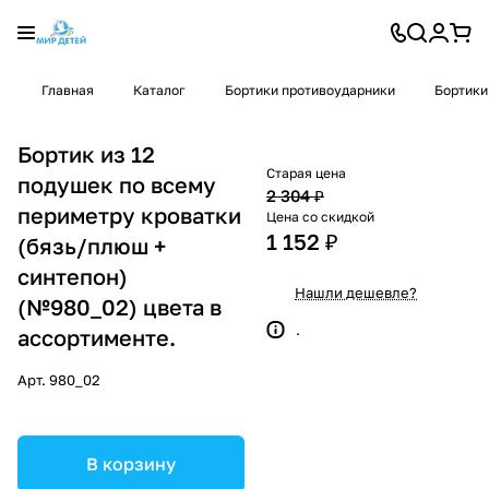
Главная
Каталог
Бортики противоударники
Бортики
Бортик из 12
Старая цена
подушек по всему
2 304 ₽
периметру кроватки
Цена со скидкой
1 152 ₽
(бязь/плюш +
синтепон)
Нашли дешевле?
(№980_02) цвета в
.
ассортименте.
Арт.
980_02
В корзину