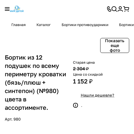
Главная
Каталог
Бортики противоударники
Бортики
Показать
еще
фото
Бортик из 12
Старая цена
подушек по всему
2 304 ₽
периметру кроватки
Цена со скидкой
1 152 ₽
(бязь/плюш +
синтепон) (№980)
Нашли дешевле?
цвета в
.
ассортименте.
Арт.
980