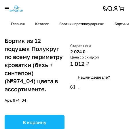
Главная
Каталог
Бортики противоударники
Бортики
Бортик из 12
Старая цена
подушек Полукруг
2 024 ₽
по всему периметру
Цена со скидкой
1 012 ₽
кроватки (бязь +
синтепон)
Нашли дешевле?
(№974_04) цвета в
.
ассортименте.
Арт.
974_04
В корзину