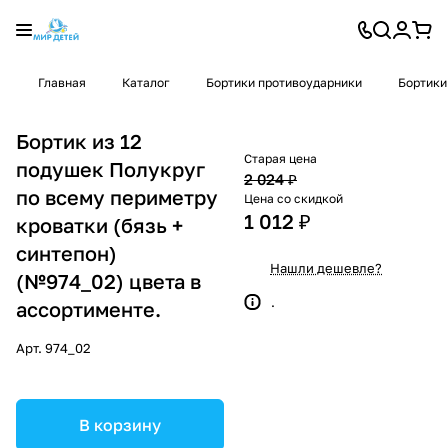
Главная
Каталог
Бортики противоударники
Бортики
Бортик из 12
Старая цена
подушек Полукруг
2 024 ₽
по всему периметру
Цена со скидкой
1 012 ₽
кроватки (бязь +
синтепон)
Нашли дешевле?
(№974_02) цвета в
.
ассортименте.
Арт.
974_02
В корзину