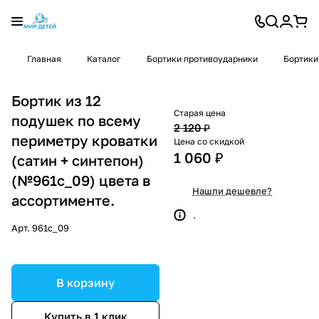
Главная
Каталог
Бортики противоударники
Бортики
Бортик из 12
Старая цена
подушек по всему
2 120 ₽
периметру кроватки
Цена со скидкой
1 060 ₽
(сатин + синтепон)
(№961с_09) цвета в
Нашли дешевле?
ассортименте.
.
Арт.
961с_09
В корзину
Купить в 1 клик