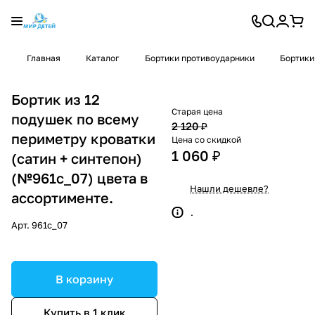
Главная
Каталог
Бортики противоударники
Бортики
Бортик из 12
Старая цена
подушек по всему
2 120 ₽
периметру кроватки
Цена со скидкой
1 060 ₽
(сатин + синтепон)
(№961с_07) цвета в
Нашли дешевле?
ассортименте.
.
Арт.
961с_07
В корзину
Купить в 1 клик