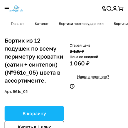
Главная
Каталог
Бортики противоударники
Бортики
Бортик из 12
Старая цена
подушек по всему
2 120 ₽
периметру кроватки
Цена со скидкой
1 060 ₽
(сатин + синтепон)
(№961с_05) цвета в
Нашли дешевле?
ассортименте.
.
Арт.
961с_05
В корзину
Купить в 1 клик