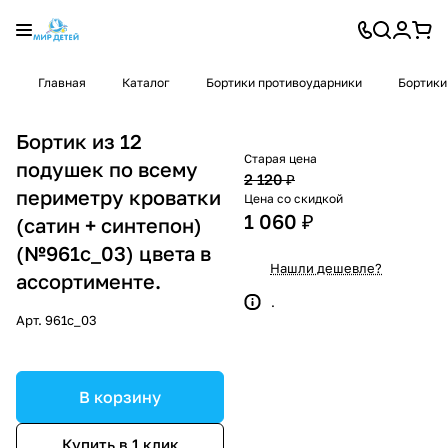
Главная
Каталог
Бортики противоударники
Бортики
Бортик из 12
Старая цена
подушек по всему
2 120 ₽
периметру кроватки
Цена со скидкой
1 060 ₽
(сатин + синтепон)
(№961с_03) цвета в
Нашли дешевле?
ассортименте.
.
Арт.
961с_03
В корзину
Купить в 1 клик