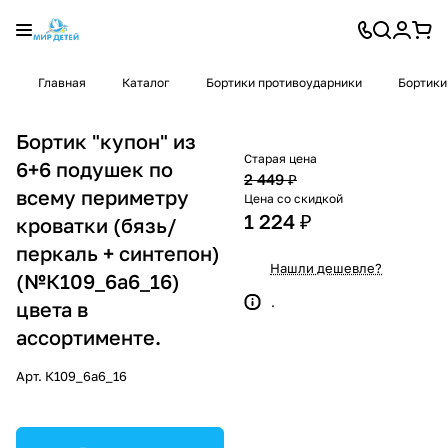
Главная
Каталог
Бортики противоударники
Бортики
Бортик "купон" из
Старая цена
6+6 подушек по
2 449 ₽
всему периметру
Цена со скидкой
1 224 ₽
кроватки (бязь/
перкаль + синтепон)
Нашли дешевле?
(№К109_6а6_16)
.
цвета в
ассортименте.
Арт.
К109_6а6_16