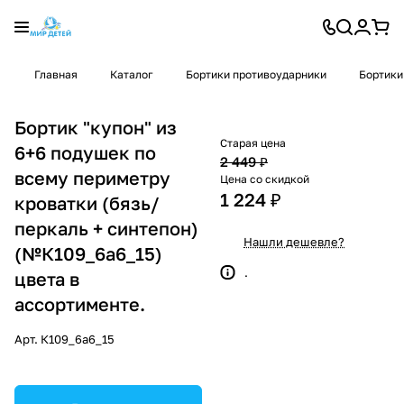
Главная
Каталог
Бортики противоударники
Бортики
Бортик "купон" из
Старая цена
6+6 подушек по
2 449 ₽
всему периметру
Цена со скидкой
1 224 ₽
кроватки (бязь/
перкаль + синтепон)
Нашли дешевле?
(№К109_6а6_15)
.
цвета в
ассортименте.
Арт.
К109_6а6_15