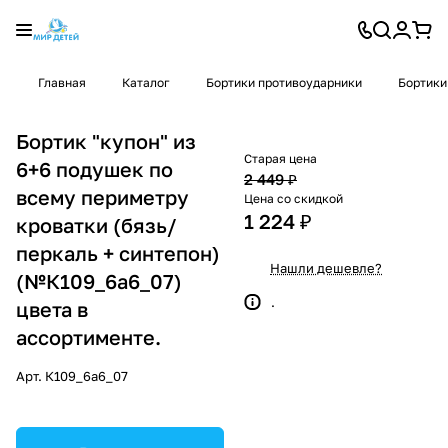
Главная
Каталог
Бортики противоударники
Бортики
Бортик "купон" из
Старая цена
6+6 подушек по
2 449 ₽
всему периметру
Цена со скидкой
1 224 ₽
кроватки (бязь/
перкаль + синтепон)
Нашли дешевле?
(№К109_6а6_07)
.
цвета в
ассортименте.
Арт.
К109_6а6_07