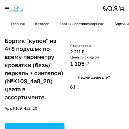
Главная
Каталог
Бортики противоударники
Бортики
Бортик "купон" из
Старая цена
4+8 подушек по
2 211 ₽
всему периметру
Цена со скидкой
1 105 ₽
кроватки (бязь/
перкаль + синтепон)
Нашли дешевле?
(№К109_4а8_20)
.
цвета в
ассортименте.
Арт.
К109_4а8_20