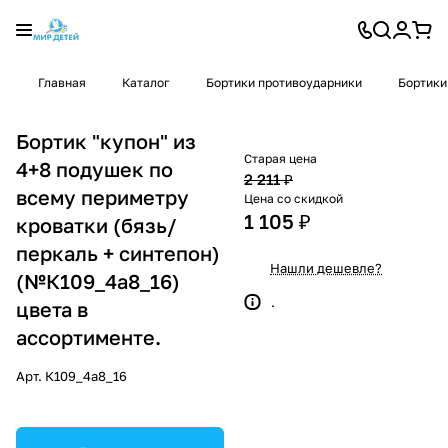
Главная
Каталог
Бортики противоударники
Бортики
Бортик "купон" из
Старая цена
4+8 подушек по
2 211 ₽
всему периметру
Цена со скидкой
1 105 ₽
кроватки (бязь/
перкаль + синтепон)
Нашли дешевле?
(№К109_4а8_16)
.
цвета в
ассортименте.
Арт.
К109_4а8_16