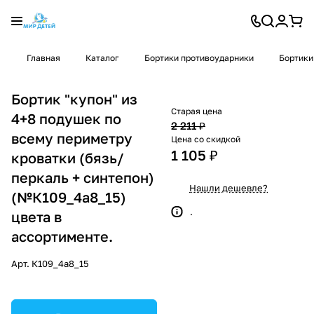
Главная
Каталог
Бортики противоударники
Бортики
Бортик "купон" из
Старая цена
4+8 подушек по
2 211 ₽
всему периметру
Цена со скидкой
1 105 ₽
кроватки (бязь/
перкаль + синтепон)
Нашли дешевле?
(№К109_4а8_15)
.
цвета в
ассортименте.
Арт.
К109_4а8_15