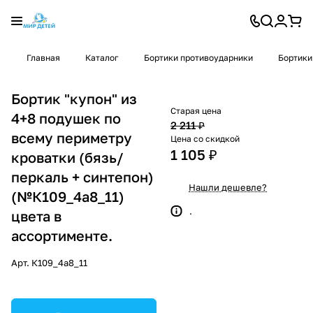
Главная
Каталог
Бортики противоударники
Бортики
Бортик "купон" из
Старая цена
4+8 подушек по
2 211 ₽
всему периметру
Цена со скидкой
1 105 ₽
кроватки (бязь/
перкаль + синтепон)
Нашли дешевле?
(№К109_4а8_11)
.
цвета в
ассортименте.
Арт.
К109_4а8_11