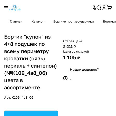
Главная
Каталог
Бортики противоударники
Бортики
Бортик "купон" из
Старая цена
4+8 подушек по
2 211 ₽
всему периметру
Цена со скидкой
1 105 ₽
кроватки (бязь/
перкаль + синтепон)
Нашли дешевле?
(№К109_4а8_06)
.
цвета в
ассортименте.
Арт.
К109_4а8_06