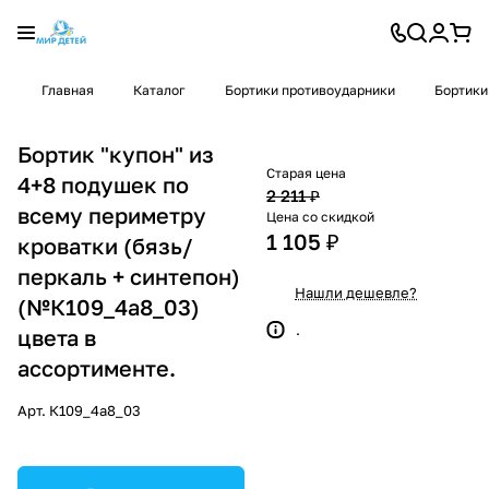
Главная
Каталог
Бортики противоударники
Бортики
Бортик "купон" из
Старая цена
4+8 подушек по
2 211 ₽
всему периметру
Цена со скидкой
1 105 ₽
кроватки (бязь/
перкаль + синтепон)
Нашли дешевле?
(№К109_4а8_03)
.
цвета в
ассортименте.
Арт.
К109_4а8_03