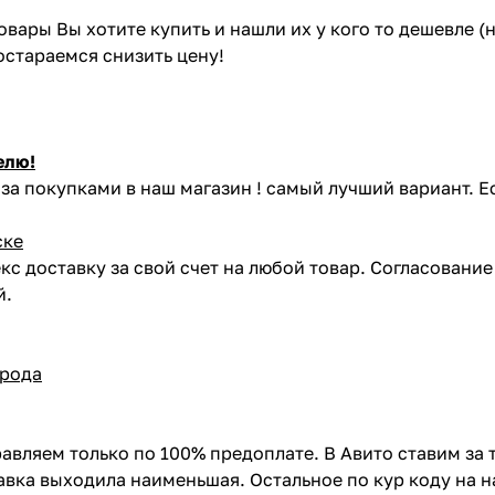
товары Вы хотите купить и нашли их у кого то дешевле 
постараемся снизить цену!
елю!
за покупками в наш магазин ! самый лучший вариант. Е
ске
кс доставку за свой счет на любой товар. Согласовани
й.
орода
авляем только по 100% предоплате. В Авито ставим за 
вка выходила наименьшая. Остальное по кур коду на н