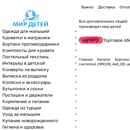
Важно
Доставка
Опла
Все для маленьких людей
производит мир детей
Одежда для малышей
Кроватки и матрасики
Каталог
Торговое об
Бортики противоударники
Комплекты для кровати
Постельный текстиль
Главная
Каталог
Бортики
Интерьер в детской
синтепон) (№К109_4а8_02) цв
Конверты на выписку
Выписка из роддома
Коляски и аксессуары
Бутылочки и соски
Пустышки и держатели
Кормление и питание
Одежда из турции
Уход за малышом
Купание новорожденного
Гигиена и здоровье