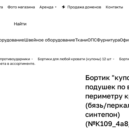
та
Фото магазина
Аренда
Продажа доменов
Контакты
орудование
Швейное оборудование
Ткани
ОПС
Фурнитура
Офи
 противоударники
Бортики для любой кровати (купоны) 12 шт
Борти
ета в ассортименте.
Бортик "купо
подушек по 
периметру к
(бязь/перка
синтепон)
(№К109_4а8_