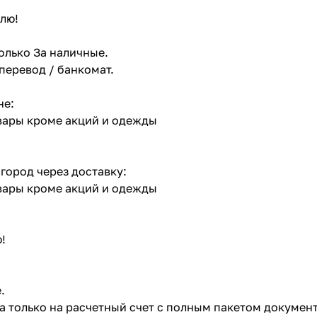
лю!
олько За наличные.
 перевод / банкомат.
не:
овары кроме акций и одежды
 город через доставку:
овары кроме акций и одежды
!
.
ата только на расчетный счет с полным пакетом докумен