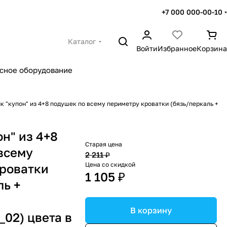
+7 000 000-00-10
Каталог
Войти
Избранное
Корзина
сное оборудование
к "купон" из 4+8 подушек по всему периметру кроватки (бязь/перкаль +
н" из 4+8
Старая цена
всему
2 211 ₽
Цена со скидкой
роватки
1 105 ₽
ль +
В корзину
02) цвета в