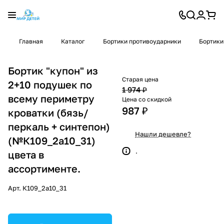
Главная
Каталог
Бортики противоударники
Бортики
Бортик "купон" из
Старая цена
2+10 подушек по
1 974 ₽
всему периметру
Цена со скидкой
987 ₽
кроватки (бязь/
перкаль + синтепон)
Нашли дешевле?
(№К109_2а10_31)
.
цвета в
ассортименте.
Арт.
К109_2а10_31