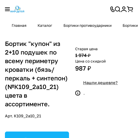
Главная
Каталог
Бортики противоударники
Бортики
Бортик "купон" из
Старая цена
2+10 подушек по
1 974 ₽
всему периметру
Цена со скидкой
987 ₽
кроватки (бязь/
перкаль + синтепон)
Нашли дешевле?
(№К109_2а10_21)
.
цвета в
ассортименте.
Арт.
К109_2а10_21