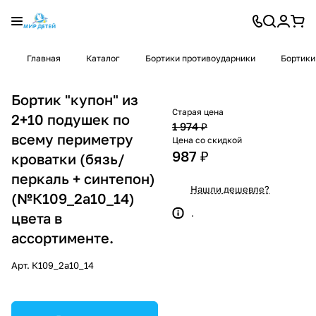
Главная
Каталог
Бортики противоударники
Бортики
Бортик "купон" из
Старая цена
2+10 подушек по
1 974 ₽
всему периметру
Цена со скидкой
987 ₽
кроватки (бязь/
перкаль + синтепон)
Нашли дешевле?
(№К109_2а10_14)
.
цвета в
ассортименте.
Арт.
К109_2а10_14