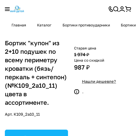
Главная
Каталог
Бортики противоударники
Бортики
Бортик "купон" из
Старая цена
2+10 подушек по
1 974 ₽
всему периметру
Цена со скидкой
987 ₽
кроватки (бязь/
перкаль + синтепон)
Нашли дешевле?
(№К109_2а10_11)
.
цвета в
ассортименте.
Арт.
К109_2а10_11