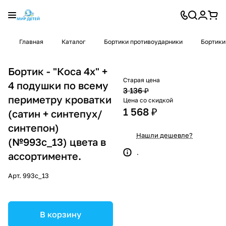
Главная
Каталог
Бортики противоударники
Бортики
Бортик - "Коса 4х" +
Старая цена
4 подушки по всему
3 136 ₽
периметру кроватки
Цена со скидкой
1 568 ₽
(сатин + синтепух/
синтепон)
Нашли дешевле?
(№993с_13) цвета в
.
ассортименте.
Арт.
993с_13
В корзину