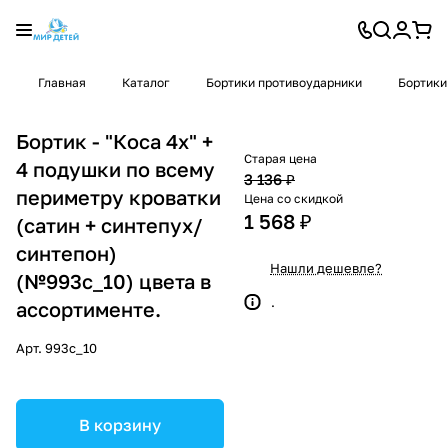
Главная
Каталог
Бортики противоударники
Бортики
Бортик - "Коса 4х" +
Старая цена
4 подушки по всему
3 136 ₽
периметру кроватки
Цена со скидкой
1 568 ₽
(сатин + синтепух/
синтепон)
Нашли дешевле?
(№993с_10) цвета в
.
ассортименте.
Арт.
993с_10
В корзину