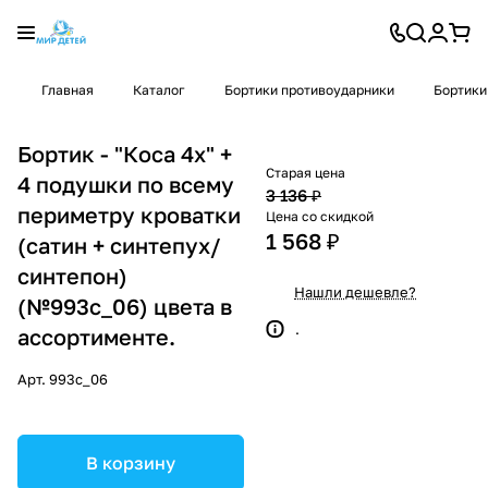
Главная
Каталог
Бортики противоударники
Бортики
Бортик - "Коса 4х" +
Старая цена
4 подушки по всему
3 136 ₽
периметру кроватки
Цена со скидкой
1 568 ₽
(сатин + синтепух/
синтепон)
Нашли дешевле?
(№993с_06) цвета в
.
ассортименте.
Арт.
993с_06
В корзину