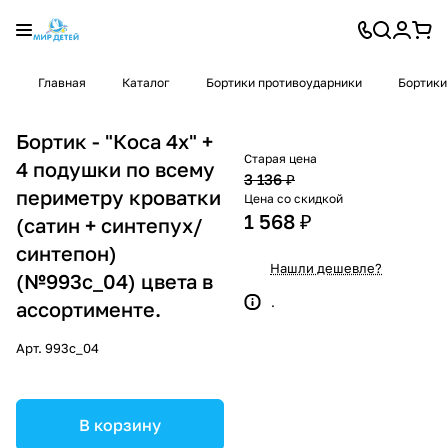
Главная
Каталог
Бортики противоударники
Бортики
Бортик - "Коса 4х" +
Старая цена
4 подушки по всему
3 136 ₽
периметру кроватки
Цена со скидкой
1 568 ₽
(сатин + синтепух/
синтепон)
Нашли дешевле?
(№993с_04) цвета в
.
ассортименте.
Арт.
993с_04
В корзину