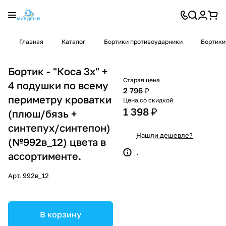
Главная
Каталог
Бортики противоударники
Бортики
Бортик - "Коса 3х" +
Старая цена
4 подушки по всему
2 796 ₽
периметру кроватки
Цена со скидкой
1 398 ₽
(плюш/бязь +
синтепух/синтепон)
Нашли дешевле?
(№992в_12) цвета в
.
ассортименте.
Арт.
992в_12
В корзину