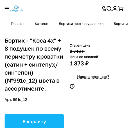
Главная
Каталог
Бортики противоударники
Бортики
Бортик - "Коса 4х" +
Старая цена
8 подушек по всему
2 746 ₽
периметру кроватки
Цена со скидкой
1 373 ₽
(сатин + синтепух/
синтепон)
Нашли дешевле?
(№991с_12) цвета в
.
ассортименте.
Арт.
991с_12
В корзину