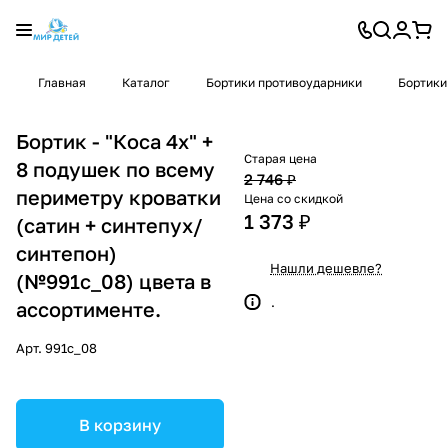
Главная
Каталог
Бортики противоударники
Бортики
Бортик - "Коса 4х" +
Старая цена
8 подушек по всему
2 746 ₽
периметру кроватки
Цена со скидкой
1 373 ₽
(сатин + синтепух/
синтепон)
Нашли дешевле?
(№991с_08) цвета в
.
ассортименте.
Арт.
991с_08
В корзину