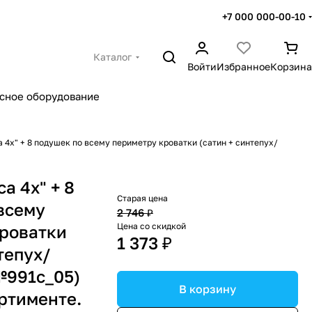
+7 000 000-00-10
Каталог
Войти
Избранное
Корзина
сное оборудование
а 4х" + 8 подушек по всему периметру кроватки (сатин + синтепух/
са 4х" + 8
Старая цена
всему
2 746 ₽
Цена со скидкой
роватки
1 373 ₽
тепух/
№991с_05)
В корзину
ортименте.