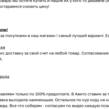
товары Вы хотите купить и нашли их у кого то дешевле 
постараемся снизить цену!
елю!
за покупками в наш магазин ! самый лучший вариант. Е
ске
кс доставку за свой счет на любой товар. Согласовани
й.
орода
авляем только по 100% предоплате. В Авито ставим за 
вка выходила наименьшая. Остальное по кур коду на н
сюда. Все что соберем - согласуем по видео каждую по