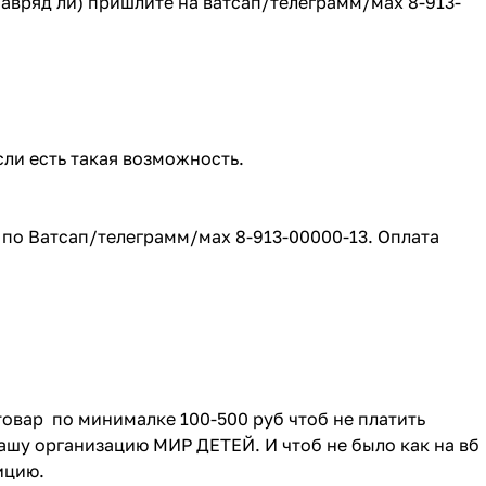
(навряд ли) пришлите на ватсап/телеграмм/мах 8-913-
сли есть такая возможность.
е по Ватсап/телеграмм/мах 8-913-00000-13. Оплата
товар по минималке 100-500 руб чтоб не платить
ашу организацию МИР ДЕТЕЙ. И чтоб не было как на вб
зицию.