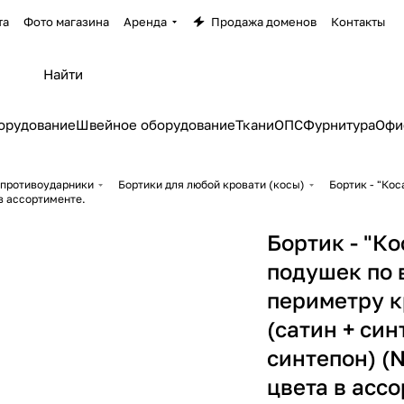
та
Фото магазина
Аренда
Продажа доменов
Контакты
орудование
Швейное оборудование
Ткани
ОПС
Фурнитура
Офи
 противоударники
Бортики для любой кровати (косы)
Бортик - "Кос
в ассортименте.
Бортик - "Ко
подушек по 
периметру к
(сатин + син
синтепон) (
цвета в асс