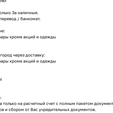
лю!
олько За наличные.
 перевод / банкомат.
не:
овары кроме акций и одежды
 город через доставку:
овары кроме акций и одежды
!
.
ата только на расчетный счет с полным пакетом докумен
в и сбором от Вас учредительных документов.