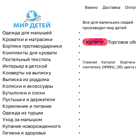
Важно
Доставка
Опла
Все для маленьких людей
производит мир детей
Одежда для малышей
Кроватки и матрасики
Каталог
Торговое об
Бортики противоударники
Комплекты для кровати
Постельный текстиль
Главная
Каталог
Бортики
Интерьер в детской
синтепон) (№991с_05) цвета 
Конверты на выписку
Выписка из роддома
Коляски и аксессуары
Бутылочки и соски
Пустышки и держатели
Кормление и питание
Одежда из турции
Уход за малышом
Купание новорожденного
Гигиена и здоровье