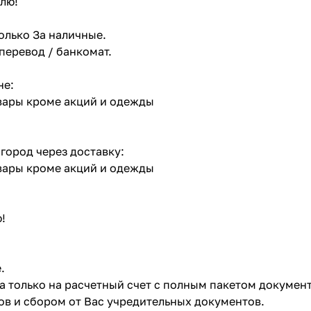
лю!
олько За наличные.
 перевод / банкомат.
не:
овары кроме акций и одежды
 город через доставку:
овары кроме акций и одежды
!
.
ата только на расчетный счет с полным пакетом докумен
в и сбором от Вас учредительных документов.