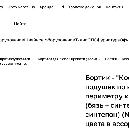
та
Фото магазина
Аренда
Продажа доменов
Контакты
орудование
Швейное оборудование
Ткани
ОПС
Фурнитура
Офи
 противоударники
Бортики для любой кровати (косы)
Бортик - "Кос
в ассортименте.
Бортик - "Ко
подушек по 
периметру к
(бязь + синт
синтепон) (
цвета в асс