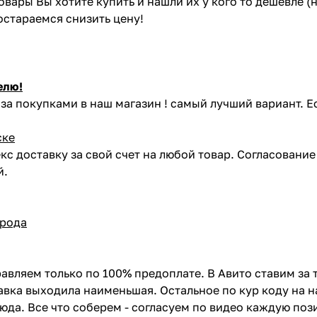
товары Вы хотите купить и нашли их у кого то дешевле 
постараемся снизить цену!
елю!
за покупками в наш магазин ! самый лучший вариант. Е
ске
кс доставку за свой счет на любой товар. Согласовани
й.
орода
авляем только по 100% предоплате. В Авито ставим за 
вка выходила наименьшая. Остальное по кур коду на н
сюда. Все что соберем - согласуем по видео каждую по