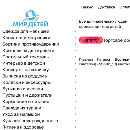
Важно
Доставка
Опла
Все для маленьких людей
производит мир детей
Одежда для малышей
Кроватки и матрасики
Каталог
Торговое об
Бортики противоударники
Комплекты для кровати
Постельный текстиль
Главная
Каталог
Бортики
Интерьер в детской
синтепон) (№991б_10) цвета 
Конверты на выписку
Выписка из роддома
Коляски и аксессуары
Бутылочки и соски
Пустышки и держатели
Кормление и питание
Одежда из турции
Уход за малышом
Купание новорожденного
Гигиена и здоровье