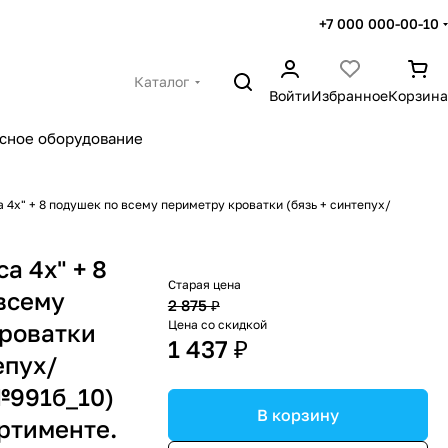
+7 000 000-00-10
Каталог
Войти
Избранное
Корзина
сное оборудование
а 4х" + 8 подушек по всему периметру кроватки (бязь + синтепух/
са 4х" + 8
Старая цена
всему
2 875 ₽
Цена со скидкой
роватки
1 437 ₽
епух/
№991б_10)
В корзину
ортименте.