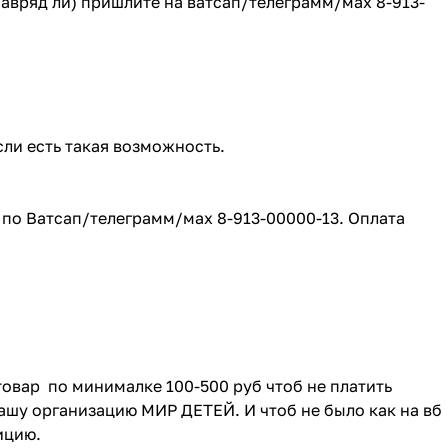
(навряд ли) пришлите на ватсап/телеграмм/мах 8-913-
сли есть такая возможность.
е по Ватсап/телеграмм/мах 8-913-00000-13. Оплата
товар по минималке 100-500 руб чтоб не платить
ашу организацию МИР ДЕТЕЙ. И чтоб не было как на вб
зицию.