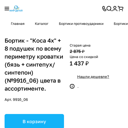
Главная
Каталог
Бортики противоударники
Бортики
Бортик - "Коса 4х" +
Старая цена
8 подушек по всему
2 875 ₽
периметру кроватки
Цена со скидкой
1 437 ₽
(бязь + синтепух/
синтепон)
Нашли дешевле?
(№991б_06) цвета в
.
ассортименте.
Арт.
991б_06
В корзину