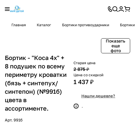
Главная
Каталог
Бортики противоударники
Бортики
Показать
еще
фото
Бортик - "Коса 4х" +
Старая цена
8 подушек по всему
2 875 ₽
периметру кроватки
Цена со скидкой
1 437 ₽
(бязь + синтепух/
синтепон) (№991б)
Нашли дешевле?
цвета в
.
ассортименте.
Арт.
991б