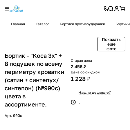
Главная
Каталог
Бортики противоударники
Бортики
Показать
еще
фото
Бортик - "Коса 3х" +
Старая цена
8 подушек по всему
2 456 ₽
периметру кроватки
Цена со скидкой
1 228 ₽
(сатин + синтепух/
синтепон) (№990с)
Нашли дешевле?
цвета в
.
ассортименте.
Арт.
990с