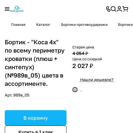
Главная
Каталог
Бортики противоударники
Бортики
Бортик - "Коса 4х"
Старая цена
по всему периметру
4 054 ₽
кроватки (плюш +
Цена со скидкой
2 027 ₽
синтепух)
(№989в_05) цвета в
Нашли дешевле?
ассортименте.
.
Арт.
989в_05
В корзину
Купить в 1 клик