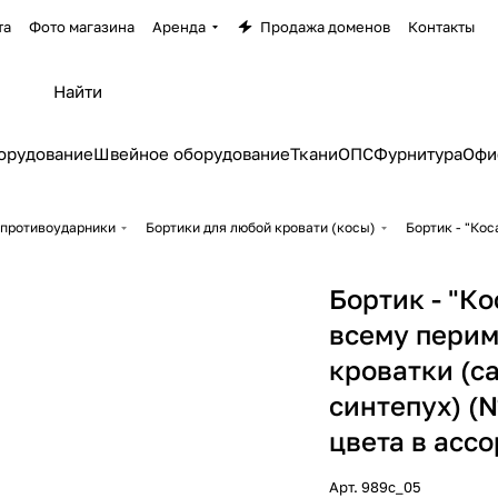
та
Фото магазина
Аренда
Продажа доменов
Контакты
орудование
Швейное оборудование
Ткани
ОПС
Фурнитура
Офи
 противоударники
Бортики для любой кровати (косы)
Бортик - "Кос
Бортик - "Ко
всему пери
кроватки (са
синтепух) (
цвета в асс
Арт.
989с_05