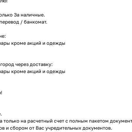
лю!
олько За наличные.
 перевод / банкомат.
не:
овары кроме акций и одежды
 город через доставку:
овары кроме акций и одежды
!
.
ата только на расчетный счет с полным пакетом докумен
в и сбором от Вас учредительных документов.