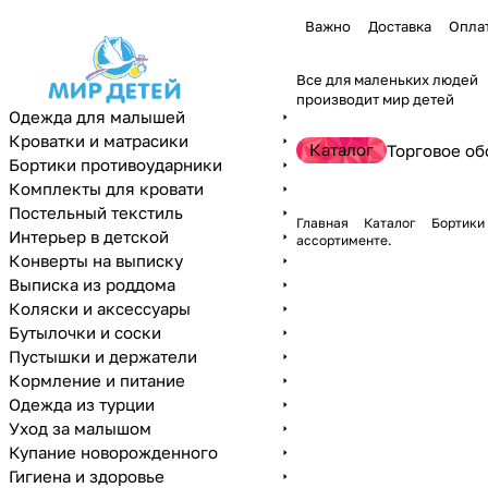
Важно
Доставка
Опла
Все для маленьких людей
производит мир детей
Одежда для малышей
Кроватки и матрасики
Каталог
Торговое об
Бортики противоударники
Комплекты для кровати
Постельный текстиль
Главная
Каталог
Бортики
Интерьер в детской
ассортименте.
Конверты на выписку
Выписка из роддома
Коляски и аксессуары
Бутылочки и соски
Пустышки и держатели
Кормление и питание
Одежда из турции
Уход за малышом
Купание новорожденного
Гигиена и здоровье