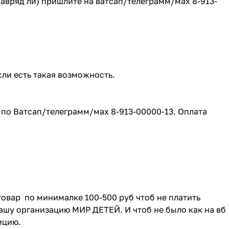
(навряд ли) пришлите на ватсап/телеграмм/мах 8-913-
сли есть такая возможность.
е по Ватсап/телеграмм/мах 8-913-00000-13. Оплата
товар по минималке 100-500 руб чтоб не платить
ашу организацию МИР ДЕТЕЙ. И чтоб не было как на вб
зицию.