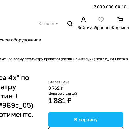
+7 000 000-00-10
Каталог
Войти
Избранное
Корзина
сное оборудование
а 4х" по всему периметру кроватки (сатин + синтепух) (№989с_05) цвета в
са 4х" по
Старая цена
метру
3 762 ₽
Цена со скидкой
тин +
1 881 ₽
№989с_05)
ортименте.
В корзину