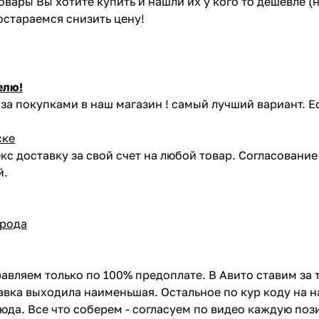
товары Вы хотите купить и нашли их у кого то дешевле 
постараемся снизить цену!
елю!
за покупками в наш магазин ! самый лучший вариант. Е
ске
кс доставку за свой счет на любой товар. Согласовани
й.
орода
авляем только по 100% предоплате. В Авито ставим за 
вка выходила наименьшая. Остальное по кур коду на н
сюда. Все что соберем - согласуем по видео каждую по