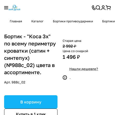
Главная
Каталог
Бортики противоударники
Бортики
Бортик - "Коса 3х"
Старая цена
по всему периметру
2 992 ₽
кроватки (сатин +
Цена со скидкой
1 496 ₽
синтепух)
(№988с_02) цвета в
Нашли дешевле?
ассортименте.
.
Арт.
988с_02
В корзину
Купить в 1 клик