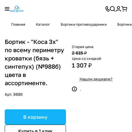
Главная
Каталог
Бортики противоударники
Бортики
Бортик - "Коса 3х"
Старая цена
по всему периметру
2 615 ₽
кроватки (бязь +
Цена со скидкой
1 307 ₽
синтепух) (№988б)
цвета в
Нашли дешевле?
ассортименте.
.
Арт.
988б
В корзину
Купить в 1 клик