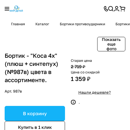
Главная
Каталог
Бортики противоударники
Бортики
Показать
еще
фото
Бортик - "Коса 4х"
Старая цена
(плюш + синтепух)
2 719 ₽
(№987в) цвета в
Цена со скидкой
1 359 ₽
ассортименте.
Арт.
987в
Нашли дешевле?
.
В корзину
Купить в 1 клик