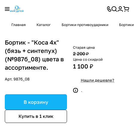
Главная
Каталог
Бортики противоударники
Бортики
Бортик - "Коса 4х"
Старая цена
(бязь + синтепух)
2 200 ₽
(№987б_08) цвета в
Цена со скидкой
1 100 ₽
ассортименте.
Арт.
987б_08
Нашли дешевле?
.
В корзину
Купить в 1 клик