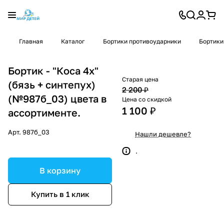
Главная
Каталог
Бортики противоударники
Бортики
Бортик - "Коса 4х"
Старая цена
(бязь + синтепух)
2 200 ₽
(№987б_03) цвета в
Цена со скидкой
1 100 ₽
ассортименте.
Арт.
987б_03
Нашли дешевле?
.
В корзину
Купить в 1 клик