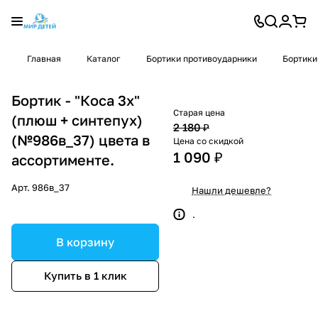
Главная
Каталог
Бортики противоударники
Бортики
Бортик - "Коса 3х"
Старая цена
(плюш + синтепух)
2 180 ₽
(№986в_37) цвета в
Цена со скидкой
1 090 ₽
ассортименте.
Арт.
986в_37
Нашли дешевле?
.
В корзину
Купить в 1 клик