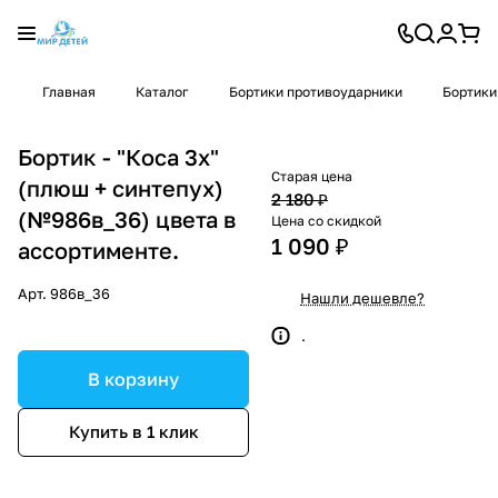
Главная
Каталог
Бортики противоударники
Бортики
Бортик - "Коса 3х"
Старая цена
(плюш + синтепух)
2 180 ₽
(№986в_36) цвета в
Цена со скидкой
1 090 ₽
ассортименте.
Арт.
986в_36
Нашли дешевле?
.
В корзину
Купить в 1 клик