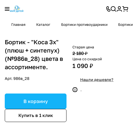
Главная
Каталог
Бортики противоударники
Бортики
Бортик - "Коса 3х"
Старая цена
(плюш + синтепух)
2 180 ₽
(№986в_28) цвета в
Цена со скидкой
1 090 ₽
ассортименте.
Арт.
986в_28
Нашли дешевле?
.
В корзину
Купить в 1 клик