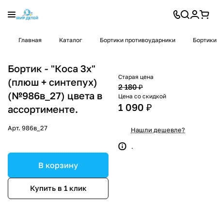
Главная
Каталог
Бортики противоударники
Бортики
Бортик - "Коса 3х"
Старая цена
(плюш + синтепух)
2 180 ₽
(№986в_27) цвета в
Цена со скидкой
1 090 ₽
ассортименте.
Арт.
986в_27
Нашли дешевле?
.
В корзину
Купить в 1 клик