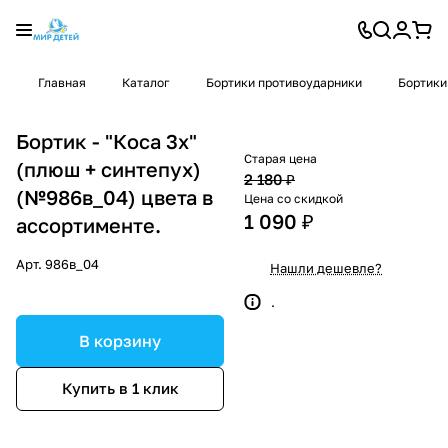
Главная
Каталог
Бортики противоударники
Бортики
Бортик - "Коса 3х"
Старая цена
(плюш + синтепух)
2 180 ₽
(№986в_04) цвета в
Цена со скидкой
1 090 ₽
ассортименте.
Арт.
986в_04
Нашли дешевле?
.
В корзину
Купить в 1 клик