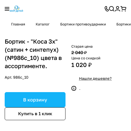
Главная
Каталог
Бортики противоударники
Бортики
Бортик - "Коса 3х"
Старая цена
(сатин + синтепух)
2 040 ₽
(№986с_10) цвета в
Цена со скидкой
1 020 ₽
ассортименте.
Арт.
986с_10
Нашли дешевле?
.
В корзину
Купить в 1 клик