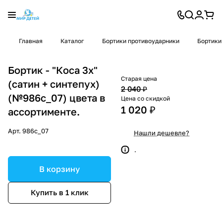
Главная
Каталог
Бортики противоударники
Бортики
Бортик - "Коса 3х"
Старая цена
(сатин + синтепух)
2 040 ₽
(№986с_07) цвета в
Цена со скидкой
1 020 ₽
ассортименте.
Арт.
986с_07
Нашли дешевле?
.
В корзину
Купить в 1 клик